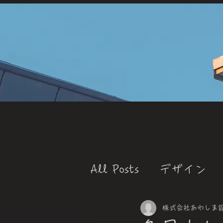
しま設計
務所
HOME
OFFICE
SERVICES
All Posts
デザイン
株式会社あわしま