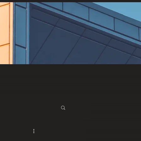
07
問い合わせ
MEDIA
モノ×もの
省エネ