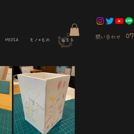
07
問い合わせ
MEDIA
モノ×もの
省エネ