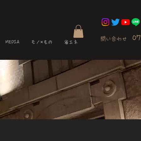
07
問い合わせ
MEDIA
モノ×もの
省エネ